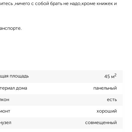
итесь ,ничего с собой брать не надо,кроме книжек и
анспорте.
2
щая площадь
45 м
териал дома
панельный
лкон
есть
монт
хороший
нузел
совмещенный