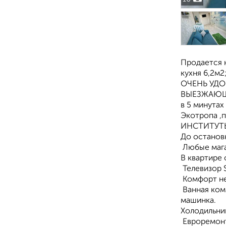
Продается к
кухня 6,2м2
ОЧЕНЬ УД
ВЫEЗЖAЮЩ
в 5 минутах
Экотропa ,п
ИHСTИTУТЫ:
До остановк
Любые мага
В квартире 
Телевизор S
Kомфоpт не
Ванная комн
машинка.
Холодильник
Евроремонт