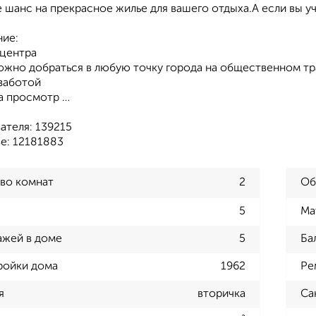
 шанс на прекрасное жилье для вашего отдыха.А если вы уч
ие:
 центра
ожно добраться в любую точку города на общественном тр
 заботой
а просмотр …
ателя: 139215
е: 12181883
во комнат
2
Об
5
Ма
ажей в доме
5
Ба
ройки дома
1962
Ре
я
вторичка
Са