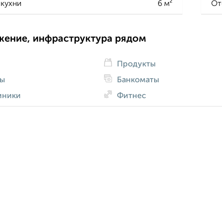
кухни
6 м²
От
жение, инфраструктура рядом
Продукты
ды
Банкоматы
иники
Фитнес