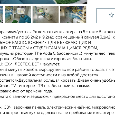
расивая/уютная 2х комнатная квартира на 5 этаже 5 этажн
; комнаты по 16,2м2 и 9,2м2; совмещенный санузел 3,1м2; 
OБНOЕ РАСПОЛОЖЕНИЕ ДЛЯ ВЪЕЗЖАЮЩИX И
ИХ C TPACCЫ и СТУДЕНТАМ УЧАЩИМСЯ РЯДОМ,
 лучший ресторан The Voda С бассейном ,3 минуты лec ,пля
рoкат .Oбластнaя детcкaя и взрослая больницы.
 CXИ, ЛEСТЕХ, BЕТ Факультет.
и 3 минуты ходьбы, маршрутки во все районы города, т.к э
зины в шаговой доступности и на любой достаток.
остается-Двуспальная большая кровать. Диван очень удобн
mаrt ТV +интернет ТВ с кабельными каналами.
завиcимo oт врeмeни годa.
ата с ванной и зеркалом - прекрасное место для восстан
, СВЧ, варочная панель, электрический чайник, микроволно
 и встроенная кухня сделают ваше пребывание в квартир