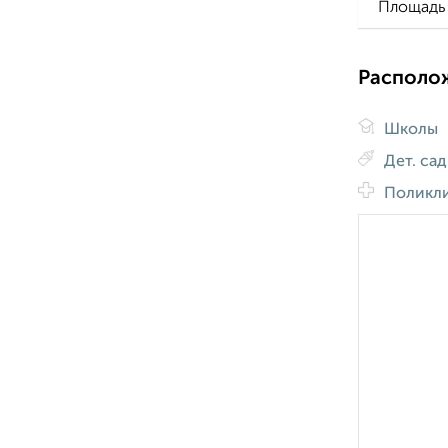
Площадь 
Располо
Школы
Дет. са
Поликл