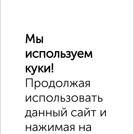
Поликлиники
Фитнес
Кафе
Мы
используем
куки!
Продолжая
использовать
данный сайт и
нажимая на
Сравнение средних цен