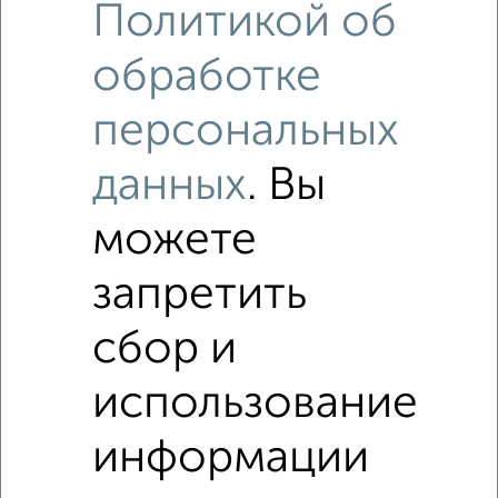
Политикой об
обработке
персональных
данных
. Вы
можете
запретить
сбор и
Рядом, с меньшей ценой
Недалеко от Туполева 22 с ценой ниже
использование
информации
2-к квартиры