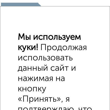
₽
2 500 000
₽
4 880 000
Средняя цена район
Мы используем
Это предложение
Средняя цена по городу
куки!
Продолжая
использовать
Похожие предложения рядом
1‑комнатные квартиры недалеко от Мазлумова 12
данный сайт и
нажимая на
кнопку
«Принять», я
подтверждаю, что