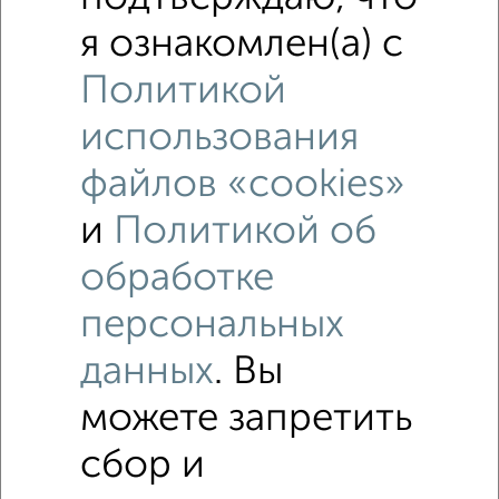
я ознакомлен(а) с
Политикой
использования
файлов «cookies»
и
Политикой об
обработке
Рядом, с меньшей ценой
Недалеко от Мазлумова 12 с ценой ниже
персональных
данных
. Вы
1‑комнатные квартиры
можете запретить
Поиск по схожим параметрам:
сбор и
Советский район
микрорайон Придонской