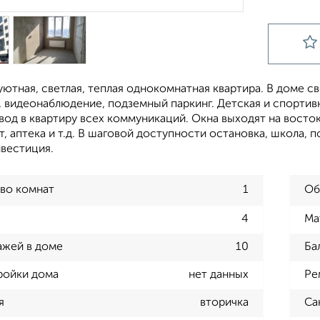
ютная, светлая, теплая однокомнатная квартира. В доме с
, видеонаблюдение, подземный паркинг. Детская и спортив
вод в квартиру всех коммуникаций. Окна выходят на восто
, аптека и т.д. В шаговой доступности остановка, школа, 
нвестиция.
во комнат
1
Об
4
Ма
ажей в доме
10
Ба
ройки дома
нет данных
Ре
я
вторичка
Са