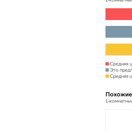
1‑комнатны
Средняя ц
Это пред
Средняя ц
Похожие
1‑комнатны