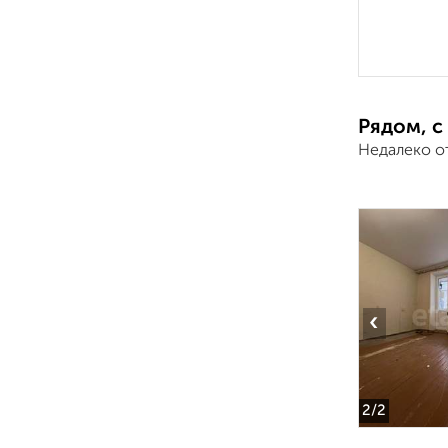
Рядом, с
Недалеко о
‹
2
/2