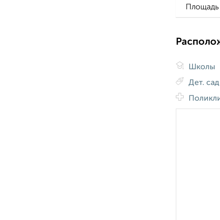
Площадь 
Располо
Школы
Дет. са
Поликл