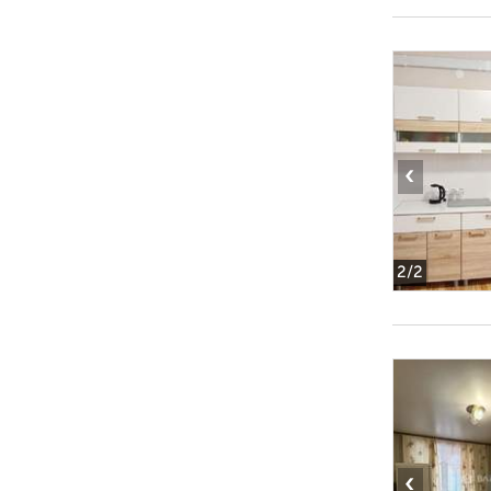
‹
2
/2
‹