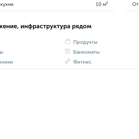
кухни
10 м²
От
жение, инфраструктура рядом
Продукты
ды
Банкоматы
иники
Фитнес