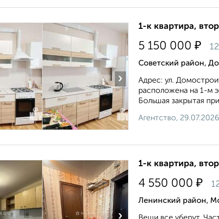
1-к квартира, втор
₽
5 150 000
12
Советский район, Д
›
Адрес: ул. Домострои
расположена на 1-м 
Большая закрытая при
Агентство, 29.07.2026
1-к квартира, втор
₽
4 550 000
1
Ленинский район, М
›
Вещи все уберут. Час