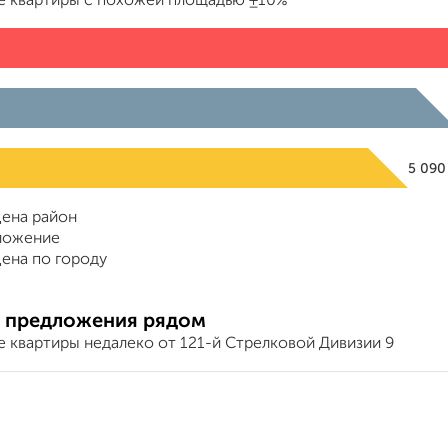
е квартиры с похожей площадью ±10%
5 09
ена район
ложение
ена по городу
 предложения рядом
е квартиры недалеко от 121-й Стрелковой Дивизии 9