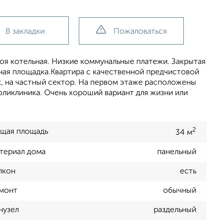
В закладки
Пожаловаться
воя котельная. Низкие коммунальные платежи. Закрытая
ная площадка.Квартира с качественной предчистовой
к, на частный сектор. На первом этаже расположены
поликлиника. Очень хороший вариант для жизни или
2
щая площадь
34 м
териал дома
панельный
лкон
есть
монт
обычный
нузел
раздельный