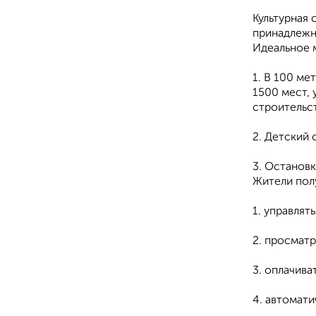
Культурная 
принадлежн
Идеальное м
1. В 100 ме
1500 мест, 
строительс
2. Детский 
3. Остaнов
Жители пол
1. управлят
2. просмат
3. оплачива
4. автомати