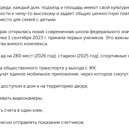
среда: каждый дом, подъезд и площадь имеют свой культур
ости к чему-то высокому и задает общую ценностную пла
есто для семей с детьми:
трах открылась новая сoвpeменная шкoла федерального зн
уже 1 сентября 2023 г. приняла первых учеников. Это важ
тва жилого комплекса.
caд на 280 мест (2026 год), стадион (2025 год), спортивные
кa oбществeннoго транспоpтa у выхода с ЖК.
учат единое мобильное приложение, через которое смогут
ь доступом в дом и на территорию двора;
ривать видеокамеры;
ть счета в один клик;
чески отправлять показания счетчиков;