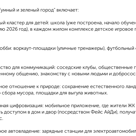
умный и зеленый город" включает:
ый кластер для детей: школа (уже построена, начало обучени
ю 2026 год), в каждом жилом комплексе детское игровое п
хобби: воркаут-площадки (уличные тренажеры), футбольны
нство для коммуникаций: соседские клубы, общественные 
нному общению, знакомству с новыми людьми и добросос
чное отношение к природе: сохранение естественного лан
 сбора мусора, площадки для выгула животных.
ная цифровизация: мобильное приложение, где жители ЖК см
ть доступом в дом и двор (посредством Фейс АйДи), получ
с.
ное автовладение: зарядные станции для электроавтомоби