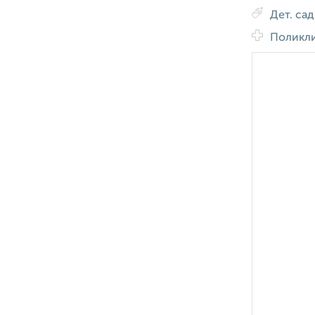
Дет. са
Поликл