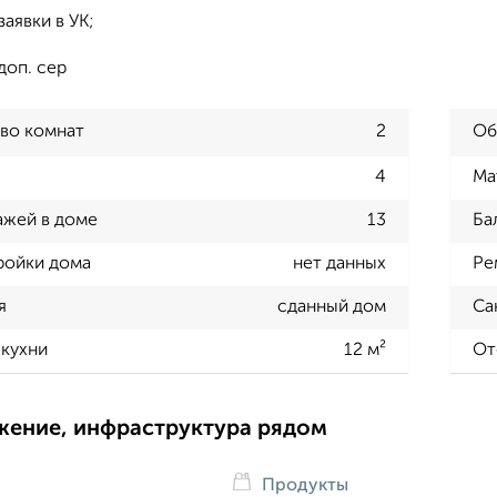
заявки в УК;
доп. сер
во комнат
2
Об
4
Ма
ажей в доме
13
Ба
ройки дома
нет данных
Ре
я
сданный дом
Са
кухни
12 м²
От
жение, инфраструктура рядом
Продукты