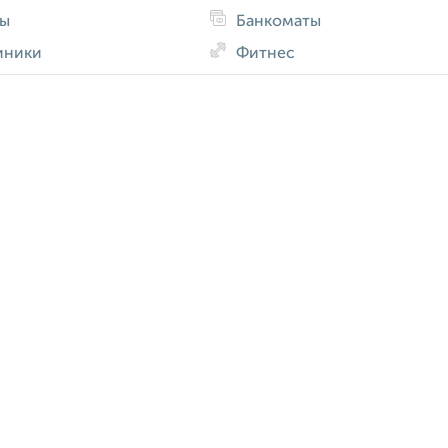
ды
Банкоматы
иники
Фитнес