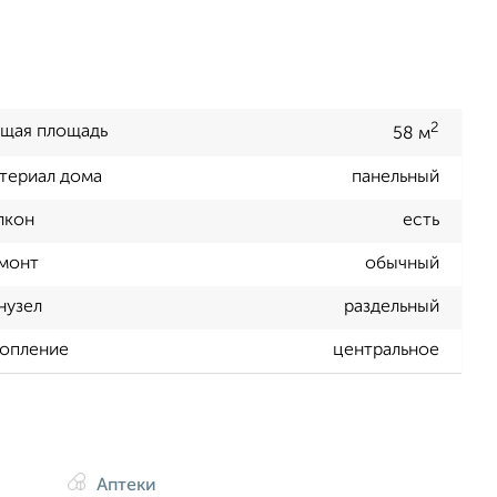
2
щая площадь
58 м
териал дома
панельный
лкон
есть
монт
обычный
нузел
раздельный
опление
центральное
Аптеки