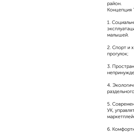
район.
Концепция "
1. Социальн
эксплуатаци
малышей.
2. Спорт и 
прогулок;
3. Простра
непринужде
4. Экологи
раздельного
5. Современ
УК, управля
маркетплей
6. Комфорт