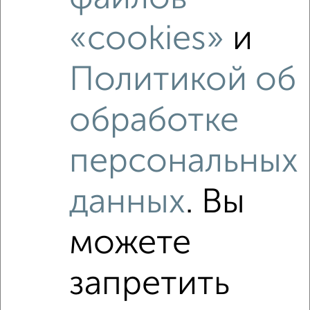
Это предложение
Средняя цена по городу
«cookies»
и
Похожие предложения рядом
Политикой об
3‑комнатные квартиры недалеко от ЖК Май
обработке
персональных
данных
. Вы
можете
запретить