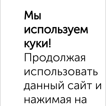
Площадь кухни
13 м²
Отопление
центральное
Мы
используем
Расположение, инфраструктура рядом
Школы
Продукты
Аптеки
куки!
Дет. сады
Банкоматы
Торг. центры
Продолжая
Поликлиники
Фитнес
Кафе
использовать
данный сайт и
нажимая на