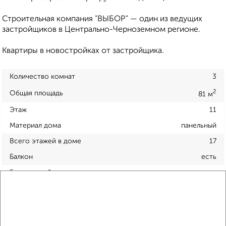
Строительная компания "ВЫБОР" — один из ведущих
застройщиков в Центрально-Черноземном регионе.
Квартиры в новостройках от застройщика.
Количество комнат
3
2
Общая площадь
81 м
Этаж
11
Материал дома
панельный
Всего этажей в доме
17
Балкон
есть
Год постройки дома
нет данных
Ремонт
обычный
Вид жилья
вторичка
Санузел
раздельный