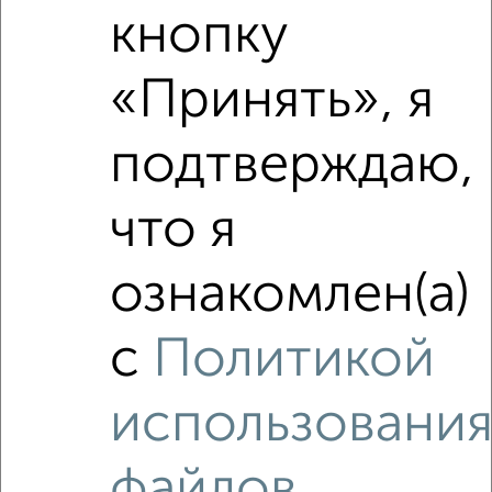
кнопку
«Принять», я
подтверждаю,
что я
Сравнение средних цен
3‑комнатные квартиры с похожей площадью ±10%
ознакомлен(а)
₽
10 440 000
с
Политикой
₽
9 973 597
использовани
₽
10 890 000
файлов
Средняя цена район