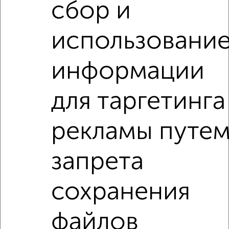
сбор и
использовани
Рядом, с меньшей ценой
информации
Недалеко от ЖК Май с ценой ниже
для таргетинга
3‑комнатные квартиры
Поиск по схожим параметрам:
рекламы путе
Советский район
микрорайон Первое Мая
запрета
на улице ЖК Май
не первый этаж
не последний этаж
с балконом
c большой кухней
сохранения
с центральным отоплением
Вторичное жилье
в панельном доме
с раздельным санузлом
файлов
площадью до 90 м²
С черновой отделкой