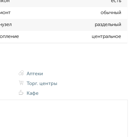
лкон
есть
монт
обычный
нузел
раздельный
опление
центральное
Аптеки
Торг. центры
Кафе