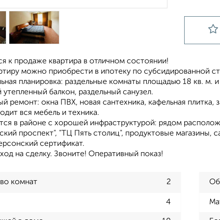
я к продаже квартира в отличном состоянии!
ртиру можно приобрести в ипотеку по субсидированной ста
ная планировка: раздельные комнаты площадью 18 кв. м. и 15
 утепленный балкон, раздельный санузел.
й ремонт: окна ПВХ, новая сантехника, кафельная плитка, 
одит вся мебель и техника.
тся в районе с хорошей инфраструктурой: рядом располож
кий проспект", "ТЦ Пять столиц", продуктовые магазины, 
херсонский сертификат.
од на сделку. Звоните! Оперативный показ!
во комнат
2
Об
4
Ма