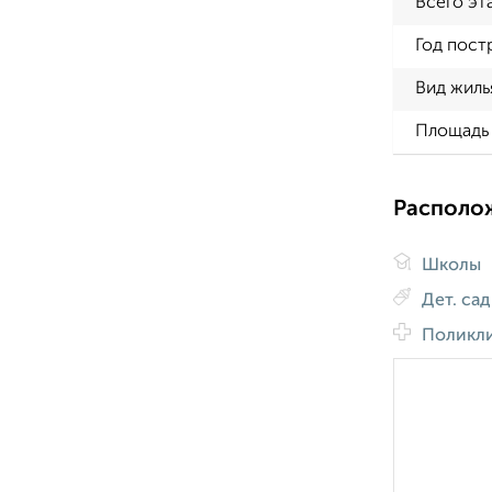
Всего эт
Год пост
Вид жиль
Площадь 
Располо
Школы
Дет. са
Поликл