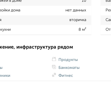
ажей в доме
10
Ба
ройки дома
нет данных
Ре
я
вторичка
Са
кухни
8 м²
От
жение, инфраструктура рядом
Продукты
ды
Банкоматы
иники
Фитнес