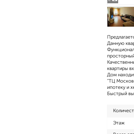
Предлагаетс
Данную ква
Функциональ
просторный
Качественны
квартиры вх
Дом находи
"ТЦ Московс
ипотеку и 
Быстрый вых
Количест
Этаж