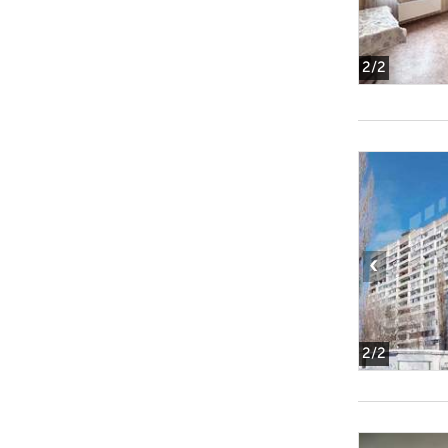
2
/2
‹
2
/2