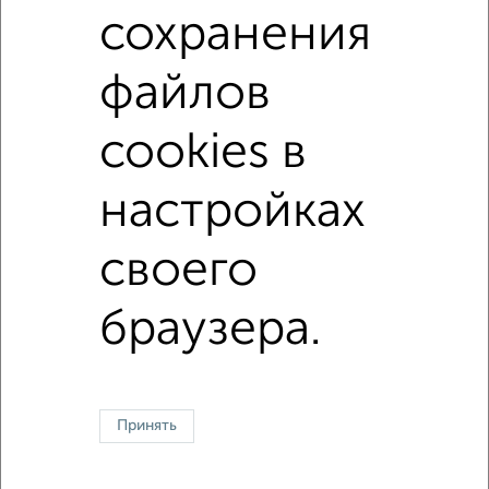
сохранения
не первый этаж
не последний этаж
с балконом
c большой кухней
с центральным отоплением
файлов
Вторичное жилье
в панельном доме
cookies в
с раздельным санузлом
площадью до 60 м²
настройках
Однокомнатные
Двухкомнатные
Трехкомнатные
4‑комнатные
своего
Квартиры студии
От застройщика
Без посредников
Вторичное жилье
В новостройке
В строящемся доме
В новом доме
браузера.
Контакты
Политика конфиденциальности
Пользовательское соглашение
Воронеж, улица Ломоносова 114/30
© 2015–2026
Сайт-доска объявлений недвижимости
О проекте
Реклама на портале
Новости
Статьи
Блог
Риэлторы
Агентства
Принять
Застройщики
Ипотечный калькулятор
Консультации по недвижимости
Разместить объявление