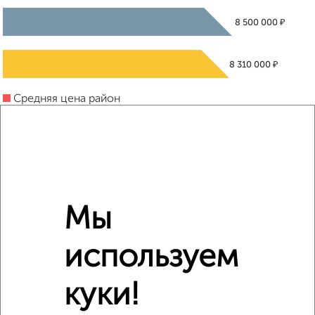
₽
8 500 000
₽
8 310 000
Средняя цена район
Это предложение
Средняя цена по городу
Похожие предложения рядом
2‑комнатные квартиры недалеко от набережная Чуева 7
Мы
используем
куки!