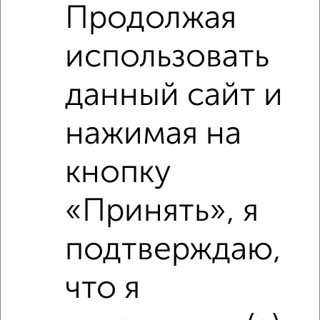
Продолжая
использовать
данный сайт и
нажимая на
кнопку
Рядом, с меньшей ценой
Недалеко от набережная Чуева 7 с ценой ниже
«Принять», я
подтверждаю,
что я
‹
›