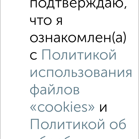
подтверждаю,
что я
ознакомлен(а)
с
Политикой
использования
файлов
Рядом, с меньшей ценой
Недалеко от 9 Января 282А с ценой ниже
«cookies»
и
Политикой об
‹
›