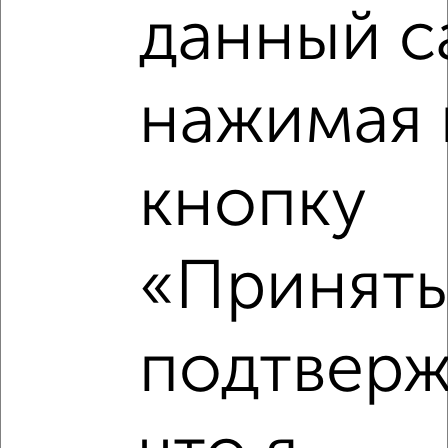
данный с
нажимая 
кнопку
Рядом, с меньшей ценой
«Принять
Недалеко от жилой квартал Озерки с ценой ниже
подтверж
‹
›