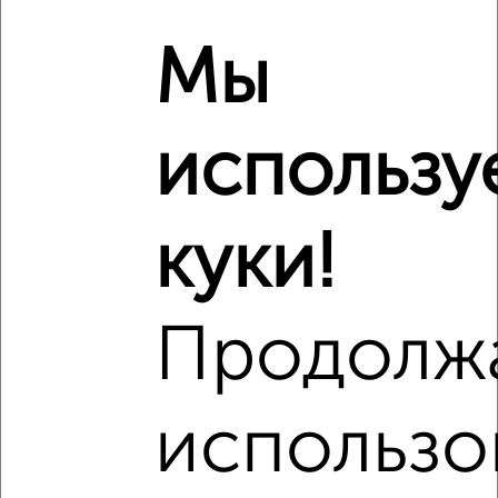
₽
4 857 588
Мы
₽
5 520 000
использу
Средняя цена район
Это предложение
Средняя цена по городу
куки!
Похожие предложения рядом
1‑комнатные квартиры недалеко от жилой квартал Озерки
Продолж
использо