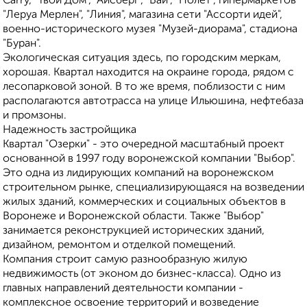
Carry, "Твой Дом", "Айсберг", "Ваи", "Полет", гипермаркетов
"Леруа Мерлен", "Линия", магазина сети "Ассорти идей",
военно-исторического музея "Музей-диорама", стадиона
"Буран".
Экологическая ситуация здесь, по городским меркам,
хорошая. Квартал находится на окраине города, рядом с
лесопарковой зоной. В то же время, поблизости с ним
располагаются автотрасса на улице Ильюшина, нефтебаза
и промзоны.
Надежность застройщика
Квартал "Озерки" - это очередной масштабный проект
основанной в 1997 году воронежской компании "Выбор".
Это одна из лидирующих компаний на воронежском
строительном рынке, специализирующаяся на возведении
жилых зданий, коммерческих и социальных объектов в
Воронеже и Воронежской области. Также "Выбор"
занимается реконструкцией исторических зданий,
дизайном, ремонтом и отделкой помещений.
Компания строит самую разнообразную жилую
недвижимость (от эконом до бизнес-класса). Одно из
главных направлений деятельности компании -
комплексное освоение территорий и возведение