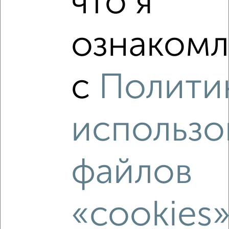
что я
2
/2
1-к квартира, вторичка, 34м², 9/17 этаж
ознакомл
₽
₽
3 900 000
115 400
за м²
Левобережный район, мкр. ВАИ, ЖК жилой Озерки,
Шидловского 15
с
Полити
Агентство, 06.08.2026
использо
‹
›
файлов
2
/2
1-к квартира, вторичка, 34м², 10/17 этаж
«cookies
₽
₽
3 950 000
115 900
за м²
Левобережный район, мкр. ВАИ, ЖК жилой Озерки,
Шидловского 13