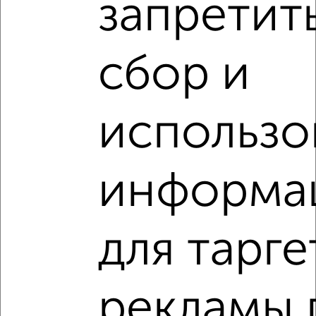
запретит
‹
›
сбор и
2
/2
1-к квартира, вторичка, 38м², 17/17 этаж
₽
₽
3 930 230
103 700
за м²
использо
Левобережный район, ЖК жилой Озерки, Шидловского 28
Агентство, 27.07.2026
информа
VRPazl — конструктор виртуальных туров
для тарге
‹
›
рекламы 