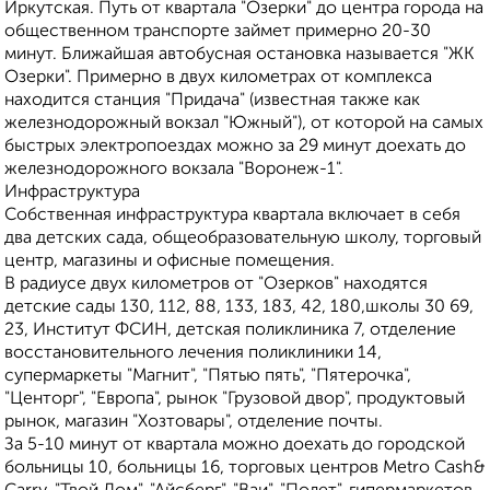
Иркутская. Путь от квартала "Озерки" до центра города на
общественном транспорте займет примерно 20-30
минут. Ближайшая автобусная остановка называется "ЖК
Озерки". Примерно в двух километрах от комплекса
находится станция "Придача" (известная также как
железнодорожный вокзал "Южный"), от которой на самых
быстрых электропоездах можно за 29 минут доехать до
железнодорожного вокзала "Воронеж-1".
Инфраструктура
Собственная инфраструктура квартала включает в себя
два детских сада, общеобразовательную школу, торговый
центр, магазины и офисные помещения.
В радиусе двух километров от "Озерков" находятся
детские сады 130, 112, 88, 133, 183, 42, 180,школы 30 69,
23, Институт ФСИН, детская поликлиника 7, отделение
восстановительного лечения поликлиники 14,
супермаркеты "Магнит", "Пятью пять", "Пятерочка",
"Центорг", "Европа", рынок "Грузовой двор", продуктовый
рынок, магазин "Хозтовары", отделение почты.
За 5-10 минут от квартала можно доехать до городской
больницы 10, больницы 16, торговых центров Metro Cash&