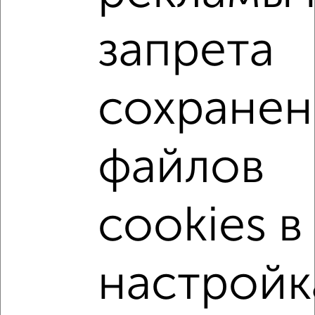
2
/2
запрета
1-к квартира, вторичка, 37м², 5/17 этаж
₽
₽
3 900 000
115 800
за м²
Левобережный район, мкр. ВАИ, ЖК жилой Озерки,
Шидловского 13
сохранен
Агентство, 27.07.2026
1-к квартиры
файлов
Поиск по схожим параметрам:
Левобережный район
жилой комплекс жилой Озерки
cookies в
на улице жилой квартал Озерки
не первый этаж
не последний этаж
с балконом
настройк
с центральным отоплением
в строящихся домах
в новостройках
в панельном доме