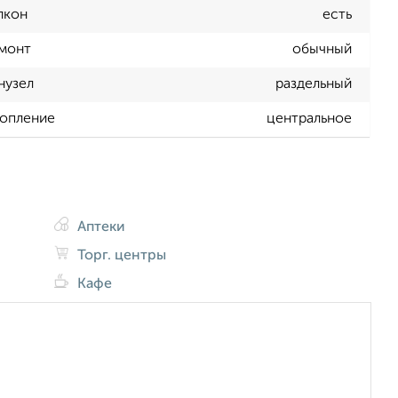
лкон
есть
монт
обычный
нузел
раздельный
опление
центральное
Аптеки
Торг. центры
Кафе