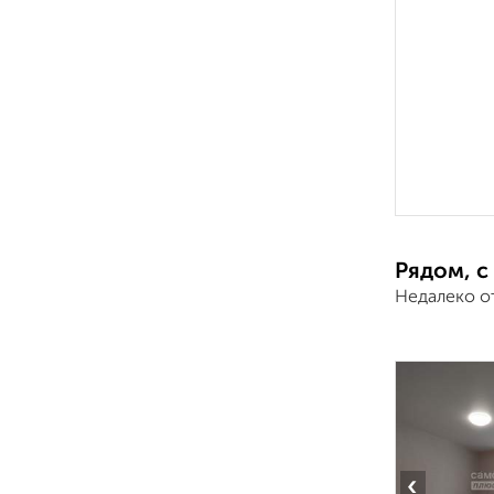
Рядом, с
Недалеко о
‹