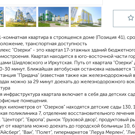
-комнатная квартира в строящемся доме (Позиция 41), срок 
положение, транспортная доступность
лекс "Озерки" - это квартал 17-этажных зданий бюджетног
омостроения. Квартал находится в юго-восточной части го
цами Шидловского и Иркутская. Путь от квартала "Озерки
0-30 минут. Ближайшая автобусная остановка называется "
танция "Придача" (известная также как железнодорожный 
здах можно за 29 минут доехать до железнодорожного вокз
тура
 инфраструктура квартала включает в себя два детских са
 офисные помещения.
вух километров от "Озерков" находятся детские сады 130, 11
ая поликлиника 7, отделение восстановительного лечения п
, "Центорг", "Европа", рынок "Грузовой двор", продуктовый р
ут от квартала можно доехать до городской больницы 10, б
"Айсберг", "Ваи", "Полет", гипермаркетов "Леруа Мерлен", "Л