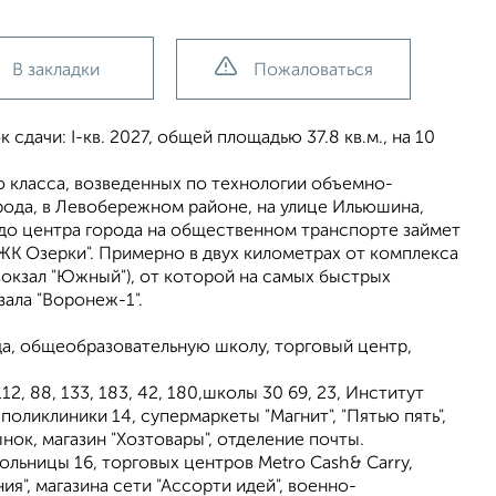
В закладки
Пожаловаться
сдачи: I-кв. 2027, общей площадью 37.8 кв.м., на 10
о класса, возведенных по технологии объемно-
рода, в Левобережном районе, на улице Ильюшина,
" до центра города на общественном транспорте займет
ЖК Озерки". Примерно в двух километрах от комплекса
вокзал "Южный"), от которой на самых быстрых
ала "Воронеж-1".
да, общеобразовательную школу, торговый центр,
2, 88, 133, 183, 42, 180,школы 30 69, 23, Институт
оликлиники 14, супермаркеты "Магнит", "Пятью пять",
ынок, магазин "Хозтовары", отделение почты.
ольницы 16, торговых центров Metro Cash& Carry,
иния", магазина сети "Ассорти идей", военно-