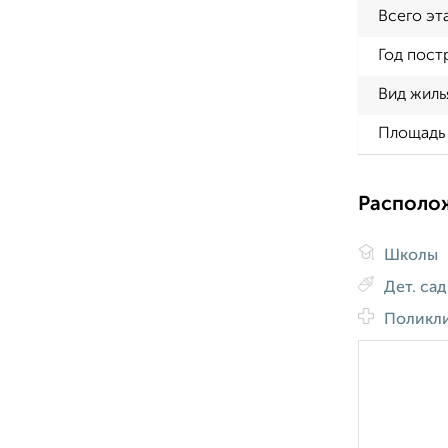
Всего эт
Год пост
Вид жиль
Площадь 
Располо
Школы
Дет. са
Поликл