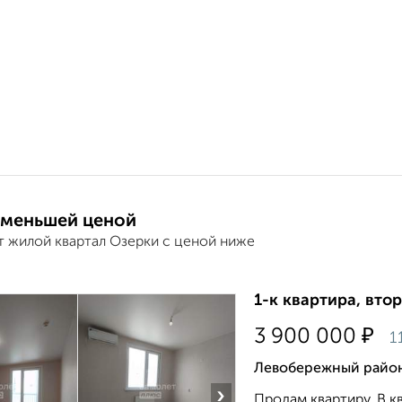
 меньшей ценой
т жилой квартал Озерки с ценой ниже
1-к квартира, втор
₽
3 900 000
1
Левобережный район
›
Продам квартиру. В к