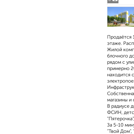
Продаётся 1
этаже. Рас
Жилой комп
блочного д
рядом с ули
примерно 2
находится с
электропое
Инфраструк
Собственная
магазины и
В радиусе д
ФСИН, детск
"Пятерочка"
За 5-10 мин
"Твой Дом", 