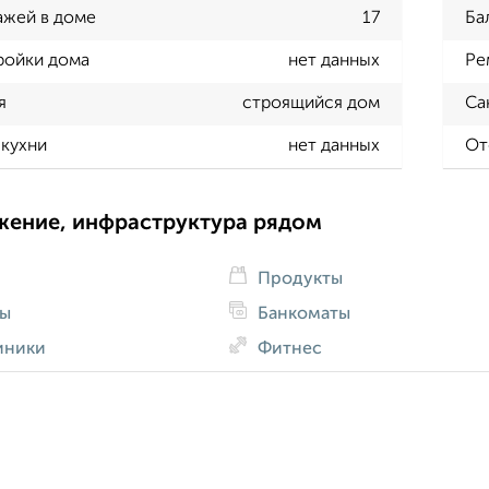
ажей в доме
17
Ба
ройки дома
нет данных
Ре
я
строящийся дом
Са
кухни
нет данных
От
жение, инфраструктура рядом
Продукты
ды
Банкоматы
иники
Фитнес