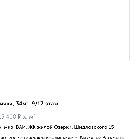
ичка, 34м², 9/17 этаж
₽
15 400
за м²
, мкр. ВАИ, ЖК жилой Озерки, Шидловского 15
вартире установлен кондиционер. Выход на балкон из