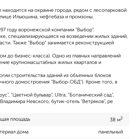
л находится на окраине города, рядом с лесопарковой
 улице Ильюшина, нефтебаза и промзоны.
997 году воронежской компании "Выбор".
ке, специализирующаяся на возведении жилых зданий,
сти. Также "Выбор" занимается реконструкцией
 до бизнес-класса). Одно из главных направлений
ение крупномасштабных жилых кварталов и
огии строительства зданий из объемных блоков
чного домостроения "Выбор-ОБД"). Кроме того, в
, "Цветной бульвар", Ultra, "Ботанический сад",
 Владимира Невского, бутик-отель "Ветряков", ре
2
щая площадь
38 м
териал дома
панельный