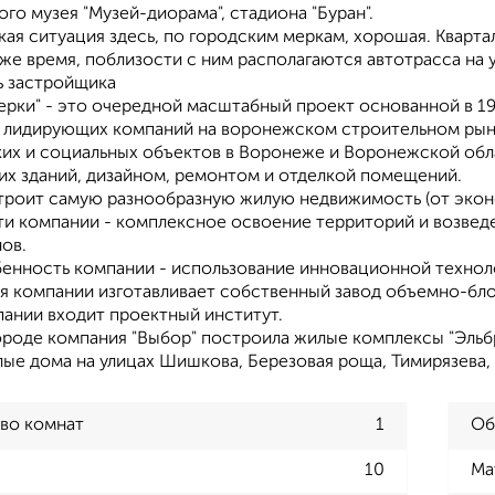
го музея "Музей-диорама", стадиона "Буран".
ая ситуация здесь, по городским меркам, хорошая. Кварта
 же время, поблизости с ним располагаются автотрасса на
 застройщика
ерки" - это очередной масштабный проект основанной в 1
з лидирующих компаний на воронежском строительном рын
их и социальных объектов в Воронеже и Воронежской обла
их зданий, дизайном, ремонтом и отделкой помещений.
троит самую разнообразную жилую недвижимость (от эконом
ти компании - комплексное освоение территорий и возвед
ов.
бенность компании - использование инновационной технол
ля компании изготавливает собственный завод объемно-бло
пании входит проектный институт.
роде компания "Выбор" построила жилые комплексы "Эльбрус"
илые дома на улицах Шишкова, Березовая роща, Тимирязева,
во комнат
1
Об
10
Ма