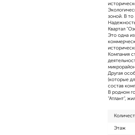
историческо
Экологическ
зоной. В то
Надежность
Квартал "Оз
Это одна и
коммерческ
историческ
Компания с
деятельнос
микрорайон
Другая осо
(которые д
состав ком
В родном го
"Атлант", ж
Количест
Этаж