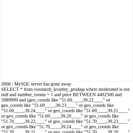
2006 : MySQL server has gone away
SELECT * from voronezh_kvartiry_prodaja where moderated is not
null and number_rooms = 1 and price BETWEEN 4492500 and
5989999 and (geo_coords like "51.69____,39.22____" or
geo_coords like "51.69____,39.23____" or geo_coords like
"51.69____,39.24____" or geo_coords like "51.69____,39.21____"
or geo_coords like "51.69____,39.20____" or geo_coords like
"51.70____,39.22____" or geo_coords like "51.70____,39.23____"
or geo_coords like "51.70____,39.24____" or geo_coords like
"51.70____,39.21____" or geo_coords like "51.70____,39.20____"