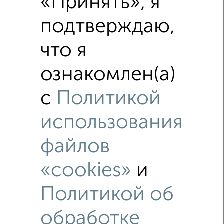
«Принять», я
подтверждаю,
₽
5 090 000
что я
₽
7 210 000
ознакомлен(а)
Средняя цена район
Это предложение
с
Политикой
Средняя цена по городу
использования
Похожие предложения рядом
3‑комнатные квартиры недалеко от Хользунова 13
файлов
«cookies»
и
Политикой об
обработке