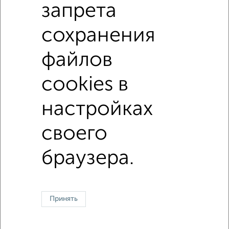
запрета
не первый этаж
не последний этаж
с балконом
с центральным отоплением
Вторичное жилье
сохранения
в кирпичном доме
с раздельным санузлом
файлов
площадью до 60 м²
В ипотеку
cookies в
настройках
Однокомнатные
Двухкомнатные
Трехкомнатные
4‑комнатные
Квартиры студии
От застройщика
Без посредников
Вторичное жилье
В новостройке
В строящемся доме
В новом доме
своего
браузера.
Контакты
Политика конфиденциальности
Пользовательское соглашение
Воронеж, улица Ломоносова 114/30
© 2015–2026
Сайт-доска объявлений недвижимости
О проекте
Реклама на портале
Новости
Статьи
Блог
Риэлторы
Агентства
Принять
Застройщики
Ипотечный калькулятор
Консультации по недвижимости
Разместить объявление
Скачать приложение
Соцсети (vk.com | t.me | dzen.ru)