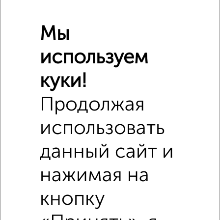
Мы
используем
куки!
Продолжая
использовать
данный сайт и
нажимая на
Сравнение средних цен
3‑комнатные квартиры с похожей площадью ±10%
кнопку
₽
6 910 000