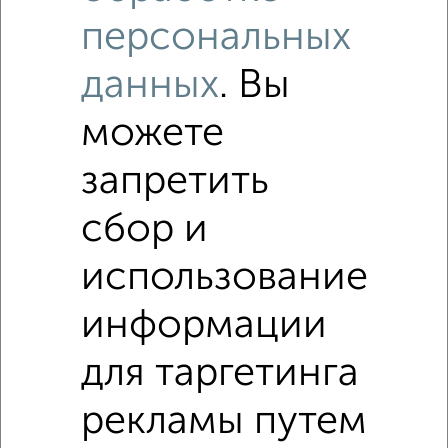
персональных
данных
. Вы
можете
запретить
сбор и
Рядом, с меньшей ценой
использование
Недалеко от Хользунова 13 с ценой ниже
информации
для таргетинга
3-к квартиры
Поиск по схожим параметрам:
рекламы путем
Коминтерновский район
на улице Хользунова