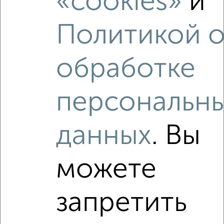
«cookies»
и
1-к квартира, вторичка, 46м², 1/13 этаж
₽
₽
6 730 600
146 000
за м²
Политикой 
Железнодорожный район, ЖК Ритм, бульвар Содружества 6
Агентство, 06.08.2026
обработке
персональн
‹
›
данных
. Вы
2
/8
можете
1-к квартира, вторичка, 40м², 1/13 этаж
₽
₽
5 808 475
147 100
за м²
Железнодорожный район, ЖК Ритм, бульвар Содружества 6
запретить
Агентство, 06.08.2026