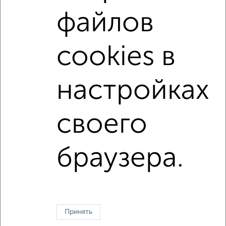
Железнодорожный район
микрорайон Ключи
файлов
на улице бульвар Содружества
на первом этаже
не последний этаж
с балконом
cookies в
с центральным отоплением
в строящихся домах
в новостройках
в панельном доме
настройках
с раздельным санузлом
площадью до 40 м²
своего
Однокомнатные
Двухкомнатные
Трехкомнатные
4‑комнатные
Квартиры студии
От застройщика
Без посредников
Вторичное жилье
браузера.
В новостройке
В строящемся доме
В новом доме
Контакты
Политика конфиденциальности
Пользовательское соглашение
Воронеж, улица Ломоносова 114/30
© 2015–2026
Сайт-доска объявлений недвижимости
О проекте
Принять
Реклама на портале
Новости
Статьи
Блог
Риэлторы
Агентства