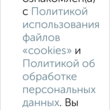
с
Политикой
использования
файлов
«cookies»
и
Политикой об
обработке
Рядом, с меньшей ценой
персональных
Недалеко от Ленинский район с ценой ниже
данных
. Вы