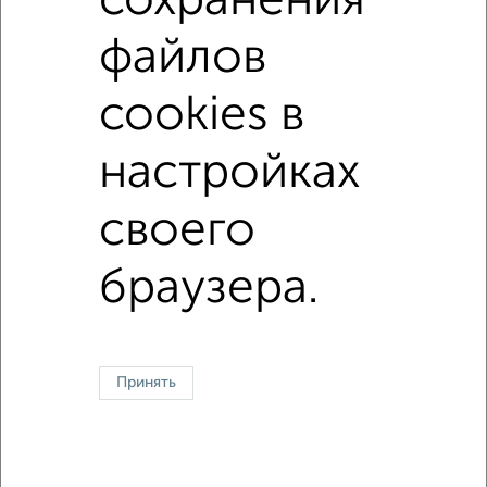
сохранения
Вторичное жилье
в панельном доме
файлов
с раздельным санузлом
площадью до 60 м²
cookies в
С паркингом
настройках
Однокомнатные
Двухкомнатные
Трехкомнатные
4‑комнатные
своего
Квартиры студии
От застройщика
Без посредников
Вторичное жилье
В новостройке
В строящемся доме
В новом доме
браузера.
Контакты
Политика конфиденциальности
Пользовательское соглашение
Воронеж, улица Ломоносова 114/30
© 2015–2026
Сайт-доска объявлений недвижимости
О проекте
Реклама на портале
Новости
Статьи
Блог
Риэлторы
Агентства
Принять
Застройщики
Ипотечный калькулятор
Консультации по недвижимости
Разместить объявление
Скачать приложение
Соцсети (vk.com | t.me | dzen.ru)