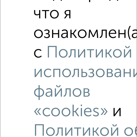
2-к квартира, вторичка, 49м², 5/5 этаж
₽
₽
5 100 000
104 800
за м²
что я
Коминтерновский район, Остроухова 3
Агентство, 30.07.2026
ознакомлен(а
с
Политикой
‹
›
использован
2
/2
файлов
2-к квартира, вторичка, 50м², 11/17 этаж
₽
₽
5 100 000
102 000
за м²
«cookies»
и
Коминтерновский район, мкр. городской Подгорное, ЖК
Галактика, Историка Костомарова 42А
Агентство, 30.07.2026
Политикой о