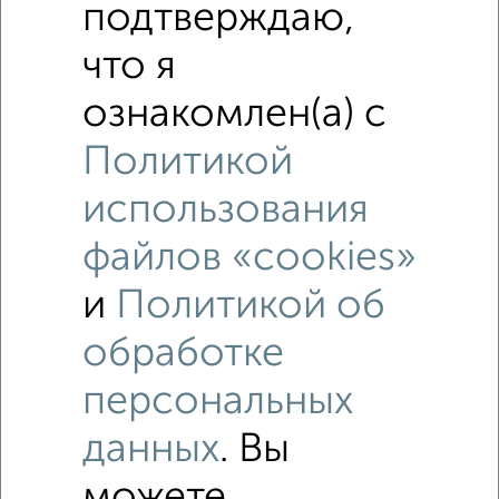
подтверждаю,
что я
ознакомлен(а) с
Политикой
использования
файлов «cookies»
и
Политикой об
обработке
Рядом, с меньшей ценой
персональных
Недалеко от ЖК Поколение с ценой ниже
данных
. Вы
2‑комнатные квартиры
можете