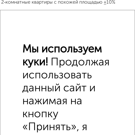
2‑комнатные квартиры с похожей площадью ±10%
₽
6 140 000
₽
5 950 000
Мы используем
₽
7 880 000
куки!
Продолжая
Средняя цена район
использовать
Это предложение
Средняя цена по городу
данный сайт и
нажимая на
Похожие предложения рядом
2‑комнатные квартиры недалеко от ЖК Поколение
кнопку
«Принять», я