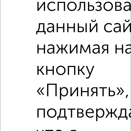
использова
Рядом, с меньшей ценой
Недалеко от переулок Славы 9 с ценой ниже
данный сай
нажимая н
‹
›
кнопку
2
/2
«Принять»,
3-к квартира, вторичка, 74м², 5/6 этаж
₽
₽
9 200 000
124 400
за м²
Коминтерновский район, переулок Здоровья 88А
подтвержд
Агентство, 06.08.2026