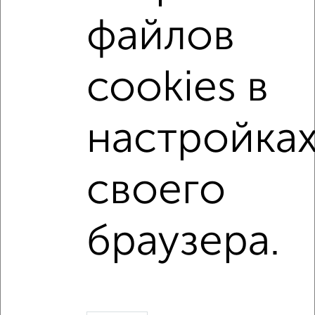
Поиск по схожим параметрам:
файлов
Коминтерновский район
на улице переулок Славы
не первый этаж
не последний этаж
с балконом
cookies в
c большой кухней
с центральным отоплением
Вторичное жилье
в панельном доме
настройка
с раздельным санузлом
площадью до 80 м²
В большом дворе
своего
Однокомнатные
Двухкомнатные
Трехкомнатные
4‑комнатные
браузера.
Квартиры студии
От застройщика
Без посредников
Вторичное жилье
В новостройке
В строящемся доме
В новом доме
Контакты
Политика конфиденциальности
Пользовательское соглашение
Воронеж, улица Ломоносова 114/30