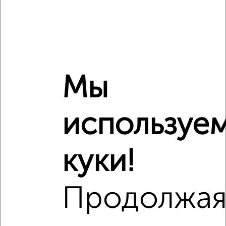
Похожие предложения рядом
3‑комнатные квартиры недалеко от переулок Славы 9
Мы
используе
куки!
Продолжа