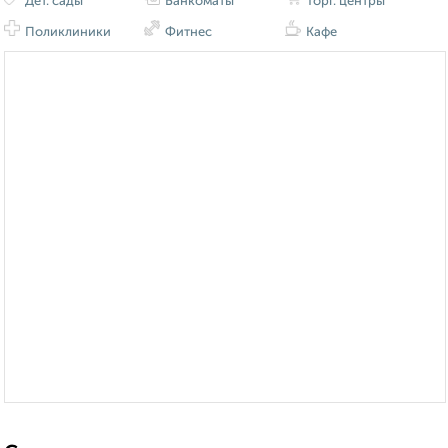
Дет. сады
Банкоматы
Торг. центры
Поликлиники
Фитнес
Кафе