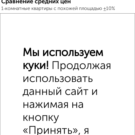
Сравнение средних цен
1‑комнатные квартиры с похожей площадью ±10%
₽
5 940 000
₽
4 800 000
Мы используем
₽
6 330 000
куки!
Продолжая
Средняя цена район
использовать
Это предложение
Средняя цена по городу
данный сайт и
нажимая на
Похожие предложения рядом
1‑комнатные квартиры недалеко от ЖК Поколение
кнопку
«Принять», я