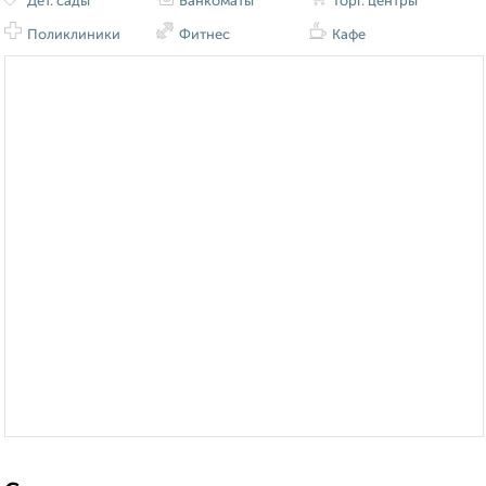
Дет. сады
Банкоматы
Торг. центры
Поликлиники
Фитнес
Кафе