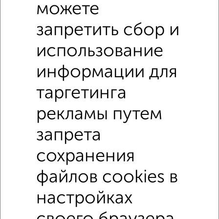
3‑комнатные квартиры
можете
Поиск по схожим параметрам:
запретить сбор и
Советский район
микрорайон Придонской
использование
на улице ЖК Поколение
не первый этаж
информации для
не последний этаж
с балконом
с центральным отоплением
в строящихся домах
таргетинга
в новостройках
в панельном доме
рекламы путем
с раздельным санузлом
площадью до 80 м²
запрета
сохранения
Однокомнатные
Двухкомнатные
Трехкомнатные
4‑комнатные
файлов cookies в
Квартиры студии
От застройщика
Без посредников
Вторичное жилье
В новостройке
В строящемся доме
В новом доме
настройках
Контакты
Политика конфиденциальности