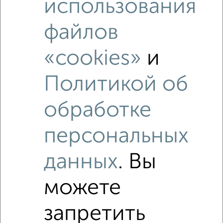
использования
Это предложение
Средняя цена по городу
файлов
Похожие предложения рядом
«cookies»
и
2‑комнатные квартиры недалеко от Ростовская 100БкА
Политикой об
обработке
персональных
данных
. Вы
можете
запретить