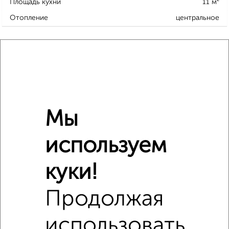
Площадь кухни
11 м²
Отопление
центральное
Расположение, инфраструктура рядом
Школы
Продукты
Аптеки
Дет. сады
Банкоматы
Торг. центры
Поликлиники
Фитнес
Кафе
Мы
используем
куки!
Продолжая
использовать