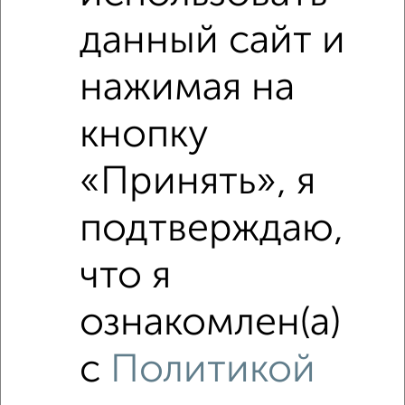
данный сайт и
нажимая на
кнопку
Сравнение средних цен
«Принять», я
2‑комнатные квартиры с похожей площадью ±10%
подтверждаю,
₽
3 930 000
что я
₽
6 400 000
ознакомлен(а)
₽
5 110 000
с
Политикой
Средняя цена район