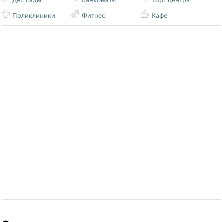
Дет. сады
Банкоматы
Торг. центры
Поликлиники
Фитнес
Кафе