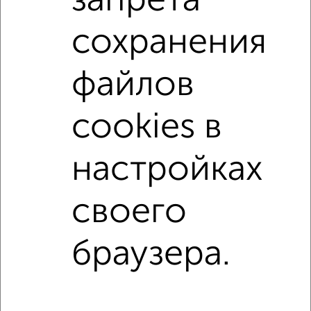
запрета
Коминтерновский район
на улице проспект Труда
сохранения
на первом этаже
не последний этаж
с балконом
файлов
с центральным отоплением
в строящихся домах
в новостройках
в панельном доме
cookies в
с раздельным санузлом
Цена до 4 500 000 руб.
площадью до 30 м²
настройках
своего
Однокомнатные
Двухкомнатные
Трехкомнатные
4‑комнатные
Квартиры студии
От застройщика
Без посредников
Вторичное жилье
В новостройке
В строящемся доме
В новом доме
браузера.
Контакты
Политика конфиденциальности
Пользовательское соглашение
Воронеж, улица Ломоносова 114/30
© 2015–2026
Сайт-доска объявлений недвижимости
О проекте