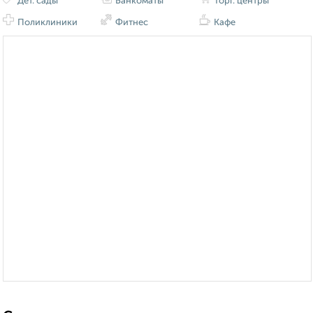
Дет. сады
Банкоматы
Торг. центры
Поликлиники
Фитнес
Кафе