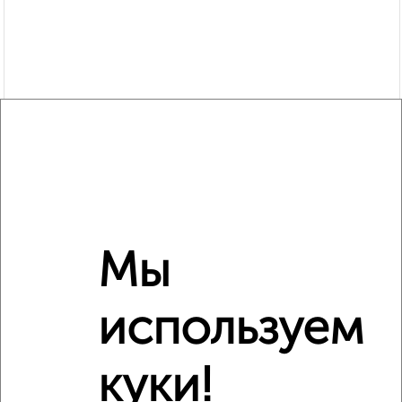
Мы
используем
Рядом, с меньшей ценой
Недалеко от проспект Труда 93к4 с ценой ниже
куки!