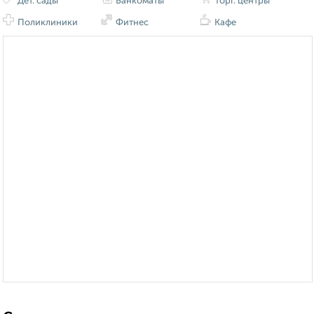
Дет. сады
Банкоматы
Торг. центры
Поликлиники
Фитнес
Кафе