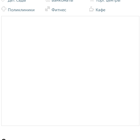
Дет. сады
Банкоматы
Торг. центры
Поликлиники
Фитнес
Кафе