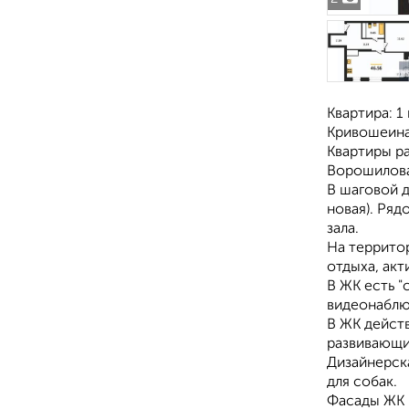
Квартира: 1 
Кривошеина 
Квартиры ра
Ворошилова
В шаговой 
новая). Ряд
зала.
На территор
отдыха, акт
В ЖК есть "
видеонаблю
В ЖК действ
развивающи
Дизайнерск
для собак.
Фасады ЖК 