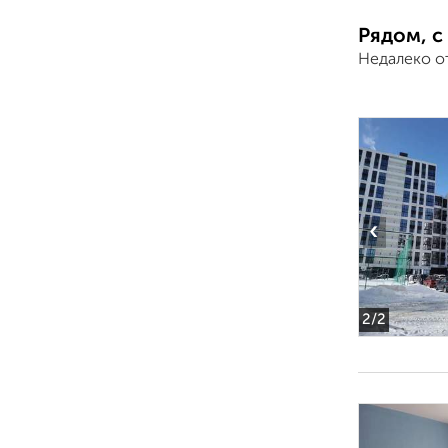
Рядом, с
Недалеко о
‹
2
/2