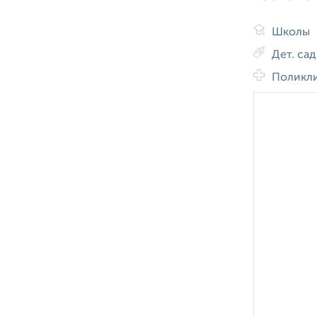
Школы
Дет. са
Поликл