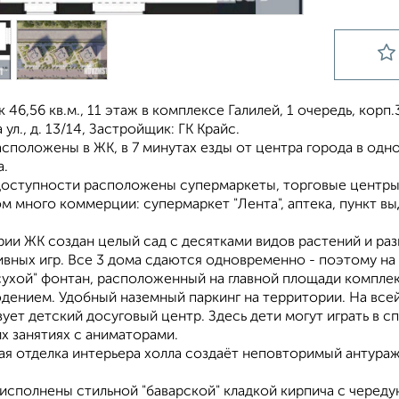
к 46,56 кв.м., 11 этаж в комплексе Галилей, 1 очередь, корп.3
ул., д. 13/14, Застройщик: ГК Крайс.
сположены в ЖК, в 7 минутах езды от центра города в одн
.
доступности расположены супермаркеты, торговые центры,
ом много коммерции: супермаркет "Лента", аптека, пункт в
ии ЖК создан целый сад с десятками видов растений и ра
ивных игр. Все 3 дома сдаются одновременно - поэтому на 
сухой" фонтан, расположенный на главной площади компле
дением. Удобный наземный паркинг на территории. На всей
ует детский досуговый центр. Здесь дети могут играть в с
х занятиях с аниматорами.
ая отделка интерьера холла создаёт неповторимый антура
исполнены стильной "баварской" кладкой кирпича с череду