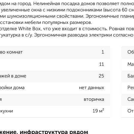
дом на город. Нелинейная посадка домов позволяет полнос
 увеличенные окна с низкими подоконниками (высота 60 см)
и шумоизоляционными свойствами. Эргономичные планиро
асстановки мебели популярных размеров.
отделке White Box, что уже входит в стоимость. Ровная по
укатурка в с/у. Эргономичная разводка электрики согласно
во комнат
1
Об
11
Ма
ажей в доме
25
Ба
ройки дома
нет данных
Ре
я
вторичка
Са
кухни
19 м²
От
жение, инфраструктура рядом