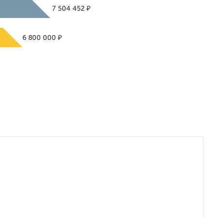
₽
7 504 452
₽
6 800 000