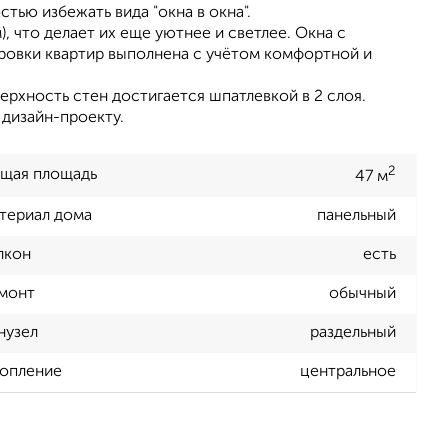
тью избежать вида "окна в окна".
, что делает их еще уютнее и светлее. Окна с
вки квартир выполнена с учётом комфортной и
верхность стен достигается шпатлевкой в 2 слоя.
 дизайн-проекту.
2
щая площадь
47 м
териал дома
панельный
лкон
есть
монт
обычный
нузел
раздельный
опление
центральное