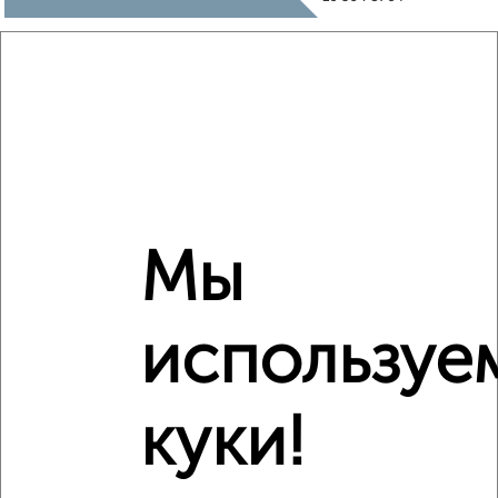
₽
9 500 000
Средняя цена район
Это предложение
Средняя цена по городу
Похожие предложения рядом
Мы
2‑комнатные квартиры недалеко от Кривошеина 13/14
используе
куки!