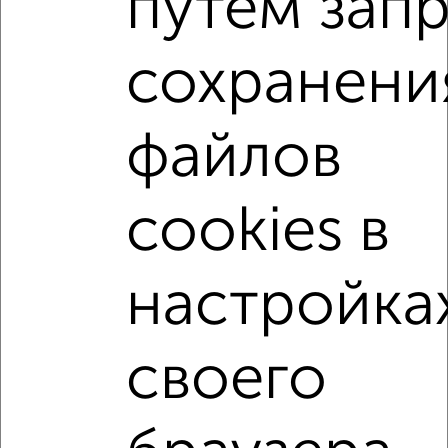
путем зап
Ленинский район, Одесская 24
Агентство, 27.07.2026
сохранени
2-к квартиры
Поиск по схожим параметрам:
файлов
Ленинский район
на улице Кривошеина
не первый этаж
не последний этаж
с балконом
cookies в
c большой кухней
с центральным отоплением
Вторичное жилье
в панельном доме
настройка
с раздельным санузлом
площадью до 70 м²
С паркингом
своего
Однокомнатные
Двухкомнатные
Трехкомнатные
4‑комнатные