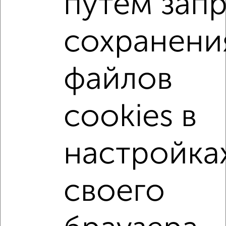
путем зап
Ленинский район, Одесская 24
Агентство, 27.07.2026
сохранени
2-к квартиры
Поиск по схожим параметрам:
файлов
Ленинский район
на улице Кривошеина
не первый этаж
не последний этаж
с балконом
cookies в
c большой кухней
с центральным отоплением
Вторичное жилье
в панельном доме
настройка
с раздельным санузлом
площадью до 60 м²
С паркингом
своего
Однокомнатные
Двухкомнатные
Трехкомнатные
4‑комнатные