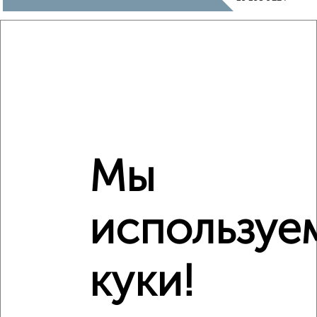
₽
8 310 000
Средняя цена район
Это предложение
Средняя цена по городу
Похожие предложения рядом
Мы
2‑комнатные квартиры недалеко от Кривошеина 13/14
используе
куки!