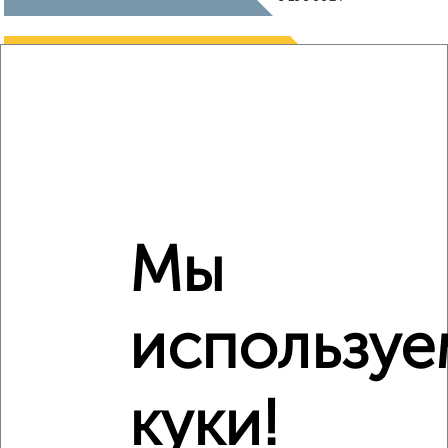
₽
7 850 000
Средняя цена район
Это предложение
Средняя цена по городу
Похожие предложения рядом
2‑комнатные квартиры недалеко от ЖК Авиапарк
Мы
используе
куки!