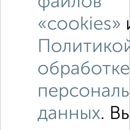
файлов
«cookies»
‹
›
Политико
2
/2
обработке
2-к квартира, вторичка, 61м², 2/18 этаж
₽
₽
4 950 000
81 600
за м²
Советский район, мкр. Шилово, ЖК Авиапарк,
Острогожская 156/1
персонал
Агентство, 06.08.2026
данных
. В