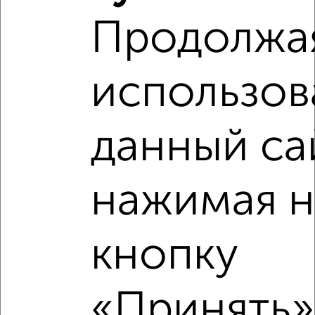
Продолжа
использов
данный са
Рядом, с меньшей ценой
Недалеко от ЖК Авиапарк с ценой ниже
нажимая н
кнопку
‹
›
«Принять»,
2
/2