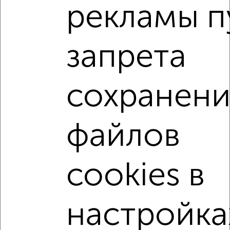
2
/2
рекламы п
2-к квартира, строящийся дом, 47м², 17/18 этаж
₽
₽
5 382 170
113 500
за м²
Советский район, мкр. Шилово, ЖК Авиапарк,
запрета
Острогожская 156/1
Агентство, 29.07.2026
сохранени
2-к квартиры
Поиск по схожим параметрам:
файлов
Советский район
микрорайон Шилово
на улице ЖК Авиапарк
не первый этаж
cookies в
не последний этаж
с балконом
с центральным отоплением
Вторичное жилье
настройка
в панельном доме
с раздельным санузлом
площадью до 60 м²
С чистовой отделкой