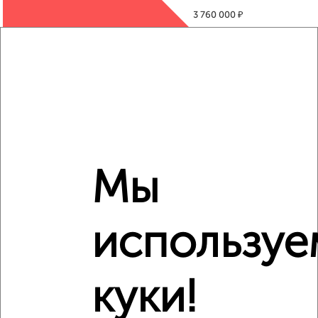
₽
3 760 000
₽
3 550 000
₽
4 790 000
Средняя цена район
Это предложение
Средняя цена по городу
Мы
Похожие предложения рядом
1‑комнатные квартиры недалеко от Домостроителей 12
используе
куки!