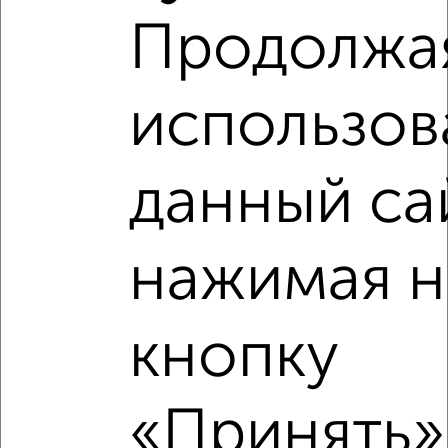
Продолжа
использов
данный са
нажимая н
Рядом, с меньшей ценой
Недалеко от Домостроителей 12 с ценой ниже
кнопку
«Принять»,