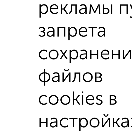
рекламы п
2
/2
1-к квартира, вторичка, 37м², 5/9 этаж
₽
₽
3 490 000
94 400
за м²
запрета
Ленинский район, Кривошеина 23
Агентство, 06.08.2026
сохранени
1-к квартиры
Поиск по схожим параметрам:
файлов
Советский район
микрорайон Магадан
на улице Домостроителей
не первый этаж
cookies в
не последний этаж
в малоэтажном доме
с балконом
с центральным отоплением
настройка
Вторичное жилье
в панельном доме
с раздельным санузлом
Цена до 4 000 000 руб.