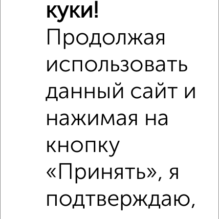
куки!
Продолжая
использовать
данный сайт и
нажимая на
кнопку
Рядом, с меньшей ценой
Недалеко от с ценой ниже
«Принять», я
подтверждаю,