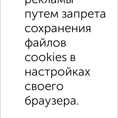
1-к квартиры
Поиск по схожим параметрам:
путем запрета
не первый этаж
не последний этаж
с балконом
сохранения
с центральным отоплением
в строящихся домах
файлов
в новостройках
в панельном доме
с раздельным санузлом
Цена до 5 000 000 руб.
cookies в
площадью до 50 м²
настройках
Однокомнатные
Двухкомнатные
Трехкомнатные
4‑комнатные
своего
Квартиры студии
От застройщика
Без посредников
Вторичное жилье
В новостройке
В строящемся доме
В новом доме
браузера.
Контакты
Политика конфиденциальности
Пользовательское соглашение
Воронеж, улица Ломоносова 114/30
© 2015–2026
Сайт-доска объявлений недвижимости
О проекте