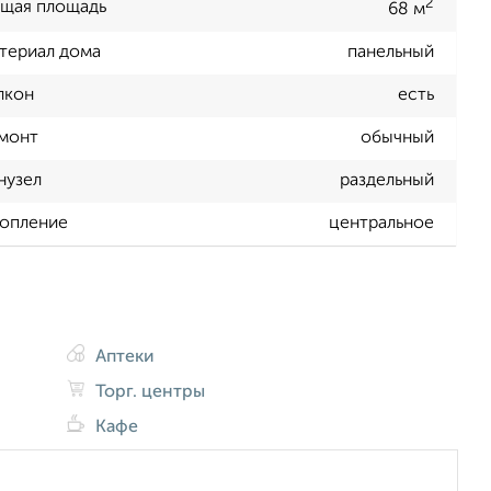
2
щая площадь
68 м
териал дома
панельный
лкон
есть
монт
обычный
нузел
раздельный
опление
центральное
Аптеки
Торг. центры
Кафе