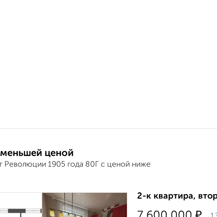
 меньшей ценой
т Революции 1905 года 80Г с ценой ниже
2-к квартира, втор
₽
7 600 000
1