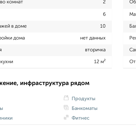
во комнат
2
Об
6
Ма
ажей в доме
10
Ба
ройки дома
нет данных
Ре
я
вторичка
Са
кухни
12 м²
От
жение, инфраструктура рядом
Продукты
ды
Банкоматы
иники
Фитнес