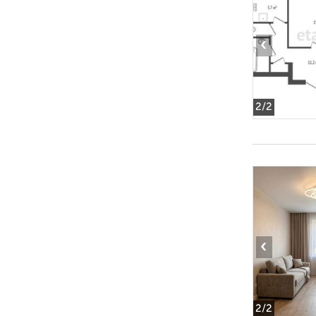
‹
2
/2
‹
2
/2