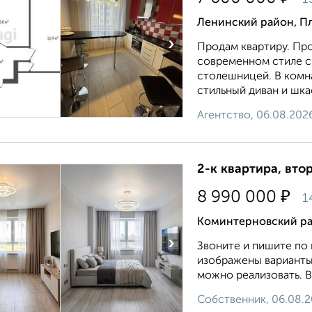
Ленинский район, Пл
›
Продам квартиру. Пр
coвpeмeннoм стилe c
стoлeшницей. В кoмна
стильный диван и шкаф
Агентство, 06.08.202
2-к квартира, втор
₽
8 990 000
1
Коминтерновский ра
›
Звоните и пишите по
изображены варианты 
можно реализовать. В 
Собственник, 06.08.