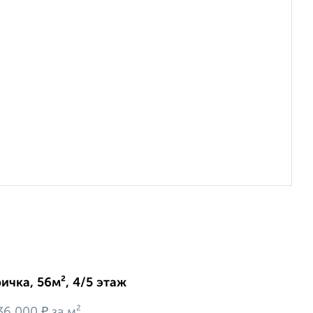
ичка, 56м², 4/5 этаж
₽
36 000
за м²