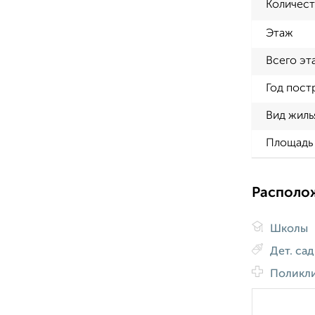
Количест
Этаж
Всего эт
Год пост
Вид жиль
Площадь 
Располо
Школы
Дет. са
Поликл