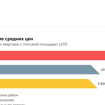
е средних цен
е квартиры с похожей площадью ±10%
10
9 8
ена район
ложение