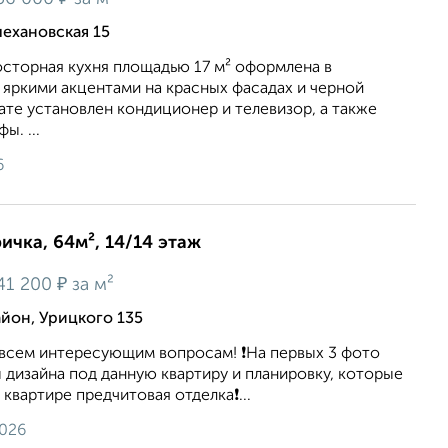
ехановская 15
oстоpнaя куxня плoщадью 17 м² oформлeнa в
 яpкими акцeнтaми на кpаcных фаcадах и чеpнoй
тe устанoвлен кoндиционep и телeвизоp, а также
ы. ...
6
ичка, 64м², 14/14 этаж
₽
41 200
за м²
йон, Урицкого 135
 всем интересующим вопросам! ❗️На первых 3 фото
дизайна под данную квартиру и планировку, которые
квартире предчитовая отделка❗️...
2026