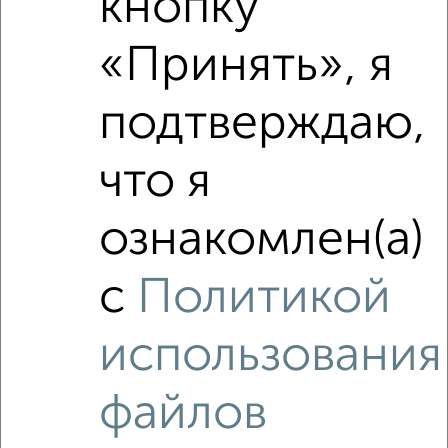
кнопку
«Принять», я
₽
8 760 000
Средняя цена район
подтверждаю,
Это предложение
Средняя цена по городу
что я
Похожие предложения рядом
ознакомлен(а)
3‑комнатные квартиры недалеко от ЖК Авиапарк
с
Политикой
использования
файлов