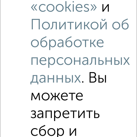
«cookies»
и
Политикой об
обработке
персональных
Рядом, с меньшей ценой
Недалеко от ЖК Авиапарк с ценой ниже
данных
. Вы
можете
запретить
‹
›
сбор и
2
/2