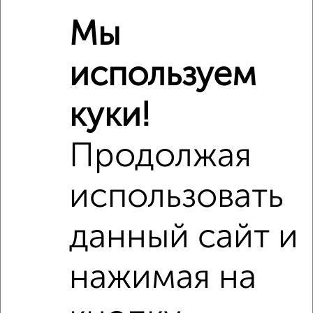
Мы
используем
куки!
Продолжая
использовать
Сравнение средних цен
данный сайт и
3‑комнатные квартиры с похожей площадью ±10%
нажимая на
₽
8 050 000
₽
8 014 155