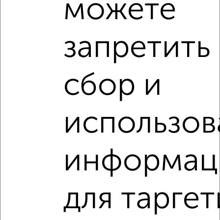
можете
2
/10
запретить
1-к квартира, вторичка, 43м², 11/17 этаж
₽
₽
4 150 000
96 300
за м²
Советский район, мкр. Шилово, ЖК жилой Ласточкино,
Полковника Богомолова 1
сбор и
Агентство, 30.07.2026
VRPazl — конструктор виртуальных туров
использов
информац
‹
›
для таргет
2
/2