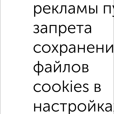
рекламы п
1-к квартира, вторичка, 35м², 11/17 этаж
₽
₽
4 000 000
113 400
за м²
Советский район, ЖК ЖК Звёздный, Острогожская 168/2
запрета
Агентство, 30.07.2026
1-к квартиры
сохранени
Поиск по схожим параметрам:
Советский район
микрорайон Шилово
файлов
на улице ЖК Авиапарк
не первый этаж
не последний этаж
с балконом
cookies в
с центральным отоплением
Вторичное жилье
в панельном доме
с раздельным санузлом
настройка
Цена до 4 500 000 руб.
площадью до 40 м²
С чистовой отделкой
В ипотеку
С паркингом