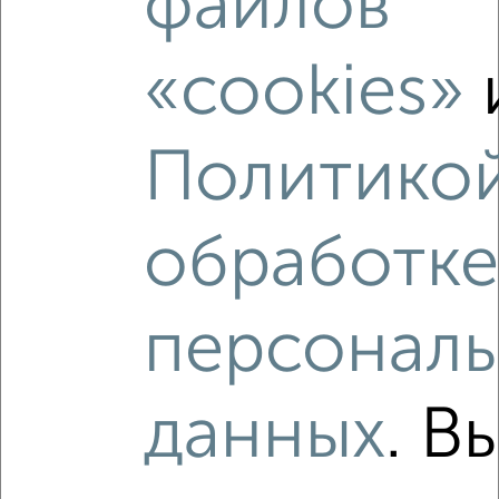
файлов
«cookies»
‹
›
Политико
2
/2
1-к квартира, вторичка, 40м², 11/17 этаж
обработке
₽
₽
4 204 096
106 500
за м²
Советский район, мкр. Шилово, ЖК жилой Ласточкино,
Шибилкина 5
Агентство, 06.08.2026
персонал
данных
. В
‹
›