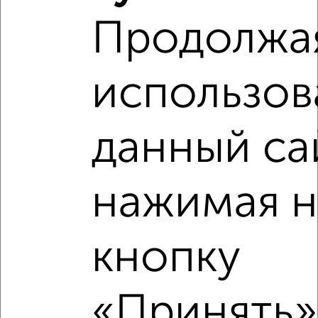
Продолжа
использов
данный са
Рядом, с меньшей ценой
Недалеко от ЖК Авиапарк с ценой ниже
нажимая н
кнопку
‹
›
«Принять»,
2
/2