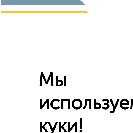
₽
5 290 000
Средняя цена район
Это предложение
Средняя цена по городу
Похожие предложения рядом
1‑комнатные квартиры недалеко от ЖК Авиапарк
Мы
используе
куки!