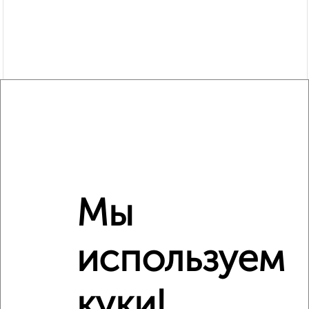
Мы
используем
Рядом, с меньшей ценой
Недалеко от Писателя Маршака 7 с ценой ниже
куки!