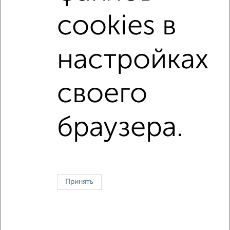
с балконом
с центральным отоплением
cookies в
Вторичное жилье
в панельном доме
с раздельным санузлом
Цена до 4 000 000 руб.
настройках
площадью до 50 м²
своего
Однокомнатные
Двухкомнатные
Трехкомнатные
4‑комнатные
Квартиры студии
От застройщика
Без посредников
Вторичное жилье
браузера.
В новостройке
В строящемся доме
В новом доме
Контакты
Политика конфиденциальности
Пользовательское соглашение
Воронеж, улица Ломоносова 114/30
© 2015–2026
Сайт-доска объявлений недвижимости
О проекте
Принять
Реклама на портале
Новости
Статьи
Блог
Риэлторы
Агентства
Застройщики
Ипотечный калькулятор
Консультации по недвижимости
Разместить объявление
Скачать приложение
Соцсети (vk.com | t.me | dzen.ru)