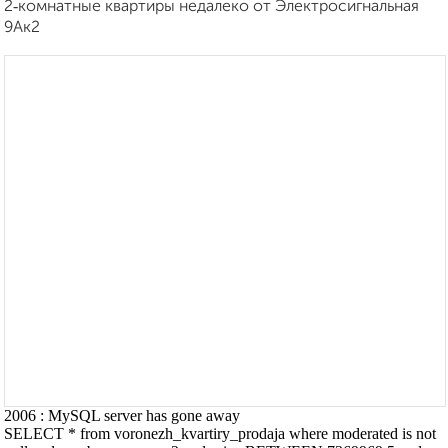
2‑комнатные квартиры недалеко от Электросигнальная
9Ак2
2006 : MySQL server has gone away
SELECT * from voronezh_kvartiry_prodaja where moderated is not