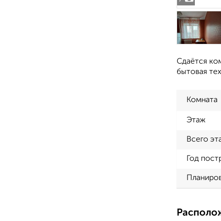
Сдаётся ко
бытовая тех
Комната
Этаж
Всего эт
Год пост
Планиро
Располо