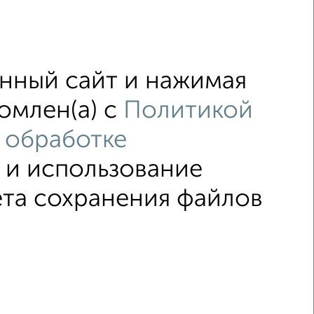
нный сайт и нажимая
комлен(а) с
Политикой
 обработке
с хорошим ремонтом
не первый этаж
р и использование
площадью до 20 м²
ета сохранения файлов
редников
© 2015–2026
Сайт-доска объявлений недвижимости
Застройщики
Ипотечный калькулятор