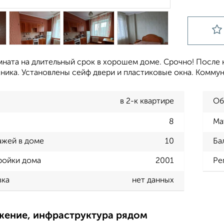
мната на длительный срок в хорошем доме. Срочно! После 
ника. Установлены сейф двери и пластиковые окна. Коммун
в 2-к квартире
Об
8
Ма
ажей в доме
10
Ба
ройки дома
2001
Ре
вка
нет данных
жение, инфраструктура рядом