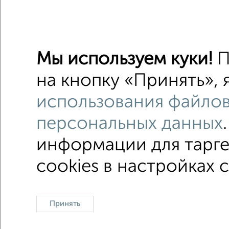
Рядом, с
Недалеко о
Мы используем куки!
П
Комнаты 
на кнопку «Принять», 
Поиск по с
использования файлов
Железно
персональных данных
не посл
информации для тарге
cookies в настройках 
В общежитии
Контакты
Политика конфиденциальности
Пользова
Принять
О проекте
Реклама на портале
Новос