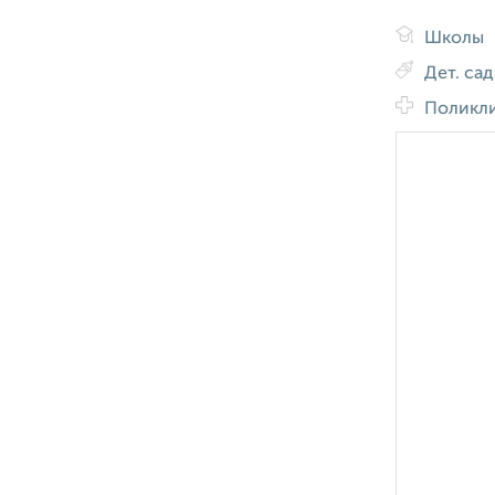
Школы
Дет. са
Поликл